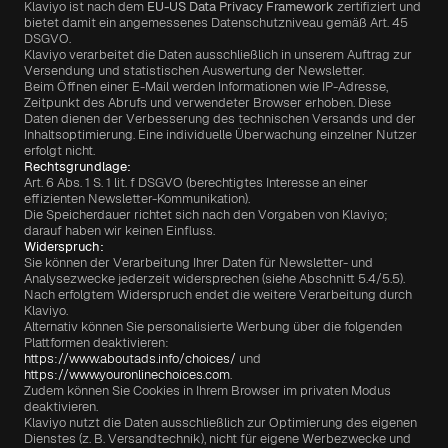
Klaviyo ist nach dem 
EU-US Data Privacy Framework
 zertifiziert und 
bietet damit ein angemessenes Datenschutzniveau gemäß Art. 45 
DSGVO.
Klaviyo verarbeitet die Daten ausschließlich in unserem Auftrag zur 
Versendung und statistischen Auswertung der Newsletter.
Beim Öffnen einer E-Mail werden Informationen wie IP-Adresse, 
Zeitpunkt des Abrufs und verwendeter Browser erhoben. Diese 
Daten dienen der Verbesserung des technischen Versands und der 
Inhaltsoptimierung. Eine individuelle Überwachung einzelner Nutzer 
erfolgt nicht.
Rechtsgrundlage:
Art. 6 Abs. 1 S. 1 lit. f DSGVO (berechtigtes Interesse an einer 
effizienten Newsletter-Kommunikation).
Die Speicherdauer richtet sich nach den Vorgaben von Klaviyo; 
darauf haben wir keinen Einfluss.
Widerspruch:
Sie können der Verarbeitung Ihrer Daten für Newsletter- und 
Analysezwecke jederzeit widersprechen (siehe Abschnitt 5.4/5.5). 
Nach erfolgtem Widerspruch endet die weitere Verarbeitung durch 
Klaviyo.
Alternativ können Sie personalisierte Werbung über die folgenden 
Plattformen deaktivieren:
https://www.aboutads.info/choices/
 und 
https://www.youronlinechoices.com
.
Zudem können Sie Cookies in Ihrem Browser im privaten Modus 
deaktivieren.
Klaviyo nutzt die Daten ausschließlich zur Optimierung des eigenen 
Dienstes (z. B. Versandtechnik), nicht für eigene Werbezwecke und 