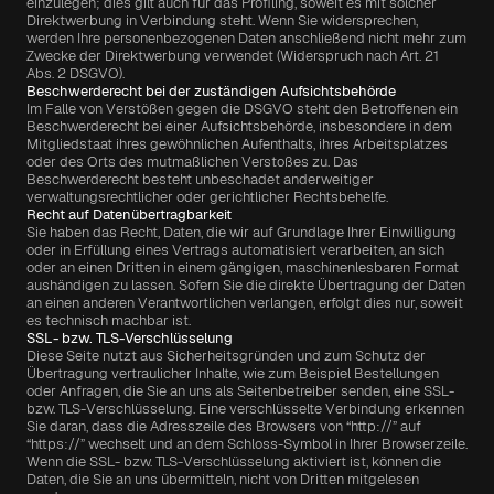
einzulegen; dies gilt auch für das Profiling, soweit es mit solcher 
Direktwerbung in Verbindung steht. Wenn Sie widersprechen, 
werden Ihre personenbezogenen Daten anschließend nicht mehr zum 
Zwecke der Direktwerbung verwendet (Widerspruch nach Art. 21 
Abs. 2 DSGVO).
Beschwerderecht bei der zuständigen Aufsichtsbehörde
Im Falle von Verstößen gegen die DSGVO steht den Betroffenen ein 
Beschwerderecht bei einer Aufsichtsbehörde, insbesondere in dem 
Mitgliedstaat ihres gewöhnlichen Aufenthalts, ihres Arbeitsplatzes 
oder des Orts des mutmaßlichen Verstoßes zu. Das 
Beschwerderecht besteht unbeschadet anderweitiger 
verwaltungsrechtlicher oder gerichtlicher Rechtsbehelfe.
Recht auf Datenübertragbarkeit
Sie haben das Recht, Daten, die wir auf Grundlage Ihrer Einwilligung 
oder in Erfüllung eines Vertrags automatisiert verarbeiten, an sich 
oder an einen Dritten in einem gängigen, maschinenlesbaren Format 
aushändigen zu lassen. Sofern Sie die direkte Übertragung der Daten 
an einen anderen Verantwortlichen verlangen, erfolgt dies nur, soweit 
es technisch machbar ist.
SSL- bzw. TLS-Verschlüsselung
Diese Seite nutzt aus Sicherheitsgründen und zum Schutz der 
Übertragung vertraulicher Inhalte, wie zum Beispiel Bestellungen 
oder Anfragen, die Sie an uns als Seitenbetreiber senden, eine SSL-
bzw. TLS-Verschlüsselung. Eine verschlüsselte Verbindung erkennen 
Sie daran, dass die Adresszeile des Browsers von “http://” auf 
“https://” wechselt und an dem Schloss-Symbol in Ihrer Browserzeile. 
Wenn die SSL- bzw. TLS-Verschlüsselung aktiviert ist, können die 
Daten, die Sie an uns übermitteln, nicht von Dritten mitgelesen 