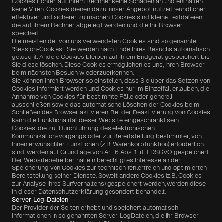
Cookies richten auf Ihrem Rechner keine Schaden an und enthalten 
keine Viren. Cookies dienen dazu, unser Angebot nutzerfreundlicher, 
effektiver und sicherer zu machen. Cookies sind kleine Textdateien, 
die auf Ihrem Rechner abgelegt werden und die Ihr Browser 
speichert.
Die meisten der von uns verwendeten Cookies sind so genannte 
“Session-Cookies”. Sie werden nach Ende Ihres Besuchs automatisch 
gelöscht. Andere Cookies bleiben auf Ihrem Endgerät gespeichert bis 
Sie diese löschen. Diese Cookies ermöglichen es uns, Ihren Browser 
beim nächsten Besuch wiederzuerkennen.
Sie können Ihren Browser so einstellen, dass Sie über das Setzen von 
Cookies informiert werden und Cookies nur im Einzelfall erlauben, die 
Annahme von Cookies für bestimmte Fälle oder generell 
ausschließen sowie das automatische Löschen der Cookies beim 
Schließen des Browser aktivieren. Bei der Deaktivierung von Cookies 
kann die Funktionalität dieser Website eingeschränkt sein.
Cookies, die zur Durchführung des elektronischen 
Kommunikationsvorgangs oder zur Bereitstellung bestimmter, von 
Ihnen erwünschter Funktionen (z.B. Warenkorbfunktion) erforderlich 
sind, werden auf Grundlage von Art. 6 Abs. 1 lit. f DSGVO gespeichert. 
Der Websitebetreiber hat ein berechtigtes Interesse an der 
Speicherung von Cookies zur technisch fehlerfreien und optimierten 
Bereitstellung seiner Dienste. Soweit andere Cookies (z.B. Cookies 
zur Analyse Ihres Surfverhaltens) gespeichert werden, werden diese 
in dieser Datenschutzerklärung gesondert behandelt.
Server-Log-Dateien
Der Provider der Seiten erhebt und speichert automatisch 
Informationen in so genannten Server-LogDateien, die Ihr Browser 