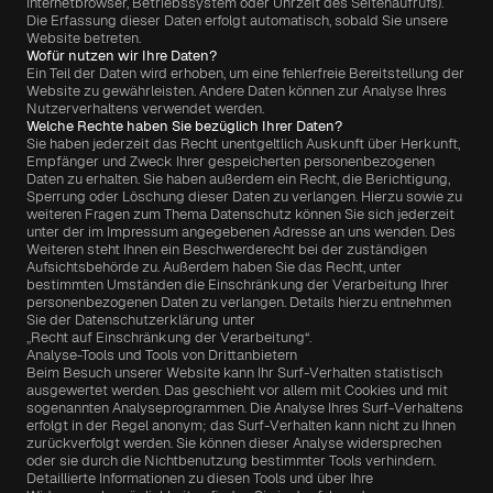
Internetbrowser, Betriebssystem oder Uhrzeit des Seitenaufrufs). 
Projekte
Die Erfassung dieser Daten erfolgt automatisch, sobald Sie unsere 
Website betreten.
Wofür nutzen wir Ihre Daten?
Ein Teil der Daten wird erhoben, um eine fehlerfreie Bereitstellung der 
Website zu gewährleisten. Andere Daten können zur Analyse Ihres 
Nutzerverhaltens verwendet werden.
Shop
Welche Rechte haben Sie bezüglich Ihrer Daten?
Sie haben jederzeit das Recht unentgeltlich Auskunft über Herkunft, 
Empfänger und Zweck Ihrer gespeicherten personenbezogenen 
ZEN Kollektion
Daten zu erhalten. Sie haben außerdem ein Recht, die Berichtigung, 
Sperrung oder Löschung dieser Daten zu verlangen. Hierzu sowie zu 
weiteren Fragen zum Thema Datenschutz können Sie sich jederzeit 
unter der im Impressum angegebenen Adresse an uns wenden. Des 
TUKKON Kollektion
Weiteren steht Ihnen ein Beschwerderecht bei der zuständigen 
Aufsichtsbehörde zu. Außerdem haben Sie das Recht, unter 
bestimmten Umständen die Einschränkung der Verarbeitung Ihrer 
personenbezogenen Daten zu verlangen. Details hierzu entnehmen 
Sie der Datenschutzerklärung unter
KONTAKT
„Recht auf Einschränkung der Verarbeitung“.
Analyse-Tools und Tools von Drittanbietern
Beim Besuch unserer Website kann Ihr Surf-Verhalten statistisch 
ausgewertet werden. Das geschieht vor allem mit Cookies und mit 
sogenannten Analyseprogrammen. Die Analyse Ihres Surf-Verhaltens 
erfolgt in der Regel anonym; das Surf-Verhalten kann nicht zu Ihnen 
zurückverfolgt werden. Sie können dieser Analyse widersprechen 
oder sie durch die Nichtbenutzung bestimmter Tools verhindern. 
Detaillierte Informationen zu diesen Tools und über Ihre 