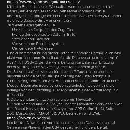
https://www.dogado.de/legal/datenschutz
Mit dem Besuch unserer Webseiten werden automatisch einige 
Daten (Server-Logfiles) an den Webserver (dogado GmbH) 
übertragen und dort gespeichert. Die Daten werden nach 24 Stunden 
durch die dogado GmbH anonymisiert.
Zu diesen Daten gehören u. a.
Uhrzeit zum Zeitpunkt des Zugriffes
Menge der gesendeten Daten in Byte
Verwendeter Browser
Verwendetes Betriebssystem
Verwendete IP-Adresse
Eine Zusammenführung dieser Daten mit anderen Datenquellen wird 
nicht vorgenommen. Grundlage für die Datenverarbeitung ist Art. 6 
Abs. 1 lit. f DSGVO, der die Verarbeitung von Daten zur Erfüllung 
eines Vertrags oder vorvertraglicher Maßnahmen gestattet.
Die Server-Logfiles werden für maximal 7 Tage gespeichert und 
anschließend gelöscht. Die Speicherung der Daten erfolgt aus 
Sicherheitsgründen, um z. B. Missbrauchsfälle aufklären zu können. 
Müssen Daten aus Beweisgründen aufgehoben werden, sind sie 
solange von der Löschung ausgenommen bis der Vorfall endgültig 
geklärt ist.
9. Datenschutzinformationen zu unserem Newsletter
Für den Versand und die Analyse unserer Newsletter verwenden wir 
den Dienst 
Klaviyo
, der von 
Klaviyo, Inc.
, 225 Cedar Hill St, Suite 
200, Marlborough, MA 01752, USA, betrieben wird (Web: 
https://www.klaviyo.com
).
Ihre bei der Newsletter-Anmeldung erhobenen Daten werden auf 
Servern von Klaviyo in den USA gespeichert und verarbeitet.