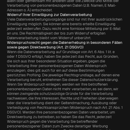
allein oder gemeinsam mit anderen über die Zwecke und Mittel der 
Verarbeitung von personenbezogenen Daten (z.B. Namen, E Mail-
Adressen o. Ä.) entscheidet.
Widerruf Ihrer Einwilligung zur Datenverarbeitung
Viele Datenverarbeitungsvorgänge sind nur mit Ihrer ausdrücklichen 
Einwilligung möglich. Sie können eine bereits erteilte Einwilligung 
jederzeit widerrufen. Dazu reicht eine formlose Mitteilung per E-Mail 
an uns. Die Rechtmäßigkeit der bis zum Widerruf erfolgten 
Datenverarbeitung bleibt vom Widerruf unberührt.
Widerspruchsrecht gegen die Datenerhebung in besonderen Fällen 
sowie gegen Direktwerbung (Art. 21 DSGVO)
Wenn die Datenverarbeitung auf Grundlage von Art. 6 Abs. 1 lit. e 
oder f DSGVO erfolgt, haben Sie jederzeit das Recht, aus Gründen, 
die sich aus Ihrer besonderen Situation ergeben, gegen die 
Verarbeitung Ihrer personenbezogenen Daten Widerspruch 
einzulegen; dies gilt auch für ein auf diese Bestimmungen 
gestütztes Profiling. Die jeweilige Rechtsgrundlage, auf denen eine 
Verarbeitung beruht, entnehmen Sie dieser Datenschutzerklärung. 
Wenn Sie Widerspruch einlegen, werden wir Ihre betroffenen 
personenbezogenen Daten nicht mehr verarbeiten, es sei denn, wir 
können zwingende schutzwürdige Gründe für die Verarbeitung 
nachweisen, die Ihre Interessen, Rechte und Freiheiten überwiegen 
oder die Verarbeitung dient der Geltendmachung, Ausübung oder 
Verteidigung von Rechtsansprüchen (Widerspruch nach Art. 21 Abs. 1 
DSGVO). Werden Ihre personenbezogenen Daten verarbeitet, um 
Direktwerbung zu betreiben, so haben Sie das Recht, jederzeit 
Widerspruch gegen die Verarbeitung Sie betreffender 
personenbezogener Daten zum Zwecke derartiger Werbung 