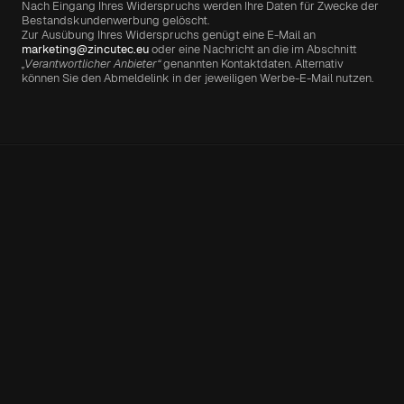
Nach Eingang Ihres Widerspruchs werden Ihre Daten für Zwecke der 
Bestandskundenwerbung gelöscht.
Zur Ausübung Ihres Widerspruchs genügt eine E-Mail an 
marketing@zincutec.eu
 oder eine Nachricht an die im Abschnitt 
„Verantwortlicher Anbieter“
 genannten Kontaktdaten. Alternativ 
können Sie den Abmeldelink in der jeweiligen Werbe-E-Mail nutzen.
Siemensstr. 9-11
72622 Nürtingen 
Deutschland
NAVIGATION
KONTAKT & HILFE
FOLGEN SIE UNS
Unternehmen
FAQ
Facebook
Nachhaltigkeit
E-Mail: kontakt@zincutec.eu
Instagram
Leistungen
Phone: +49 (0)7022 - 26 20 03
Kooperation
Team