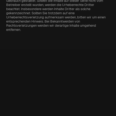
Gebrauch gestattet. Soweit die Inhalte auf dieser Seite nicht vom 
Betreiber erstellt wurden, werden die Urheberrechte Dritter
beachtet. Insbesondere werden Inhalte Dritter als solche 
gekennzeichnet. Sollten Sie trotzdem auf eine 
Urheberrechtsverletzung aufmerksam werden, bitten wir um einen 
entsprechenden Hinweis. Bei Bekanntwerden von 
Rechtsverletzungen werden wir derartige Inhalte umgehend 
entfernen.
Siemensstr. 9-11
72622 Nürtingen 
Deutschland
NAVIGATION
KONTAKT & HILFE
FOLGEN SIE UNS
Unternehmen
FAQ
Facebook
Nachhaltigkeit
E-Mail: kontakt@zincutec.eu
Instagram
Leistungen
Phone: +49 (0)7022 - 26 20 03