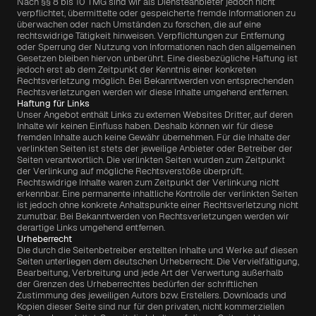
Nach §§ 8 bis 10 TMG sind wir als Diensteanbieter jedoch nicht 
Projekte
verpflichtet, übermittelte oder gespeicherte fremde Informationen zu 
überwachen oder nach Umständen zu forschen, die auf eine 
rechtswidrige Tätigkeit hinweisen. Verpflichtungen zur Entfernung 
oder Sperrung der Nutzung von Informationen nach den allgemeinen 
Gesetzen bleiben hiervon unberührt. Eine diesbezügliche Haftung ist 
jedoch erst ab dem Zeitpunkt der Kenntnis einer konkreten 
Shop
Rechtsverletzung möglich. Bei Bekanntwerden von entsprechenden 
Rechtsverletzungen werden wir diese Inhalte umgehend entfernen.
Haftung für Links
ZEN Kollektion
Unser Angebot enthält Links zu externen Websites Dritter, auf deren 
Inhalte wir keinen Einfluss haben. Deshalb können wir für diese 
fremden Inhalte auch keine Gewähr übernehmen. Für die Inhalte der 
verlinkten Seiten ist stets der jeweilige Anbieter oder Betreiber der 
TUKKON Kollektion
Seiten verantwortlich. Die verlinkten Seiten wurden zum Zeitpunkt 
der Verlinkung auf mögliche Rechtsverstöße überprüft. 
Rechtswidrige Inhalte waren zum Zeitpunkt der Verlinkung nicht 
erkennbar. Eine permanente inhaltliche Kontrolle der verlinkten Seiten 
ist jedoch ohne konkrete Anhaltspunkte einer Rechtsverletzung nicht 
KONTAKT
zumutbar. Bei Bekanntwerden von Rechtsverletzungen werden wir 
derartige Links umgehend entfernen.
Urheberrecht
Die durch die Seitenbetreiber erstellten Inhalte und Werke auf diesen 
Seiten unterliegen dem deutschen Urheberrecht. Die Vervielfältigung, 
Bearbeitung, Verbreitung und jede Art der Verwertung außerhalb 
der Grenzen des Urheberrechtes bedürfen der schriftlichen 
Zustimmung des jeweiligen Autors bzw. Erstellers. Downloads und 
Kopien dieser Seite sind nur für den privaten, nicht kommerziellen 