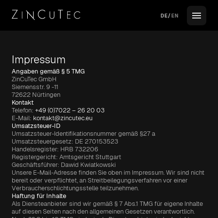
DE
/
EN
Impressum
Unternehmen
Angaben gemäß § 5 TMG
ZinCuTec GmbH
Siemensstr. 9 -11
Leistungen
72622 Nürtingen
Kontakt
Telefon: 
+49 (0)7022 – 26 20 03
Team
E-Mail: 
kontakt@zincutec.eu
Umsatzsteuer-ID
Umsatzsteuer-Identifikationsnummer gemäß §27 a 
Umsatzsteuergesetz: DE 270153523
Nachhaltigkeit
Handelsregister: HRB 732206
Registergericht: Amtsgericht Stuttgart
Geschäftsführer: Dawid Kwiatkowski
Kooperation
Unsere E-Mail-Adresse finden Sie oben im Impressum. Wir sind nicht 
bereit oder verpflichtet, an Streitbeilegungsverfahren vor einer 
Verbraucherschlichtungsstelle teilzunehmen.
Haftung für Inhalte
Oberflächen
Als Diensteanbieter sind wir gemäß § 7 Abs.1 TMG für eigene Inhalte 
auf diesen Seiten nach den allgemeinen Gesetzen verantwortlich. 